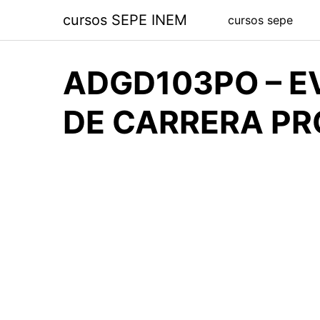
Saltar
cursos SEPE INEM
cursos sepe
al
contenido
ADGD103PO – E
DE CARRERA PR