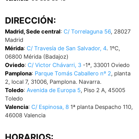
DIRECCIÓN:
Madrid, Sede central
:
C/ Torrelaguna 56
, 28027
Madrid
Mérida
:
C/ Travesía de San Salvador, 4
. 1ºC,
06800 Mérida (Badajoz)
Oviedo
:
C/ Victor Chávarri, 3
-1ª, 33001 Oviedo
Pamplona
:
Parque Tomás Caballero nº 2
, planta
2, local 7, 31006, Pamplona. Navarra.
Toledo
:
Avenida de Europa 5
, Piso 2 A, 45005
Toledo
Valencia
:
C/ Espinosa, 8
1ª planta Despacho 110,
46008 Valencia
HORARIOS: