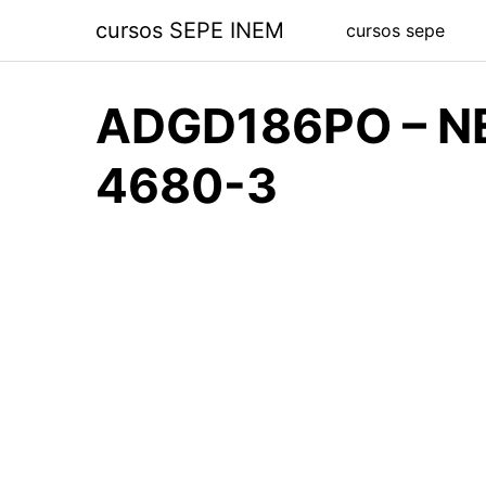
Saltar
cursos SEPE INEM
cursos sepe
al
contenido
ADGD186PO – N
4680-3