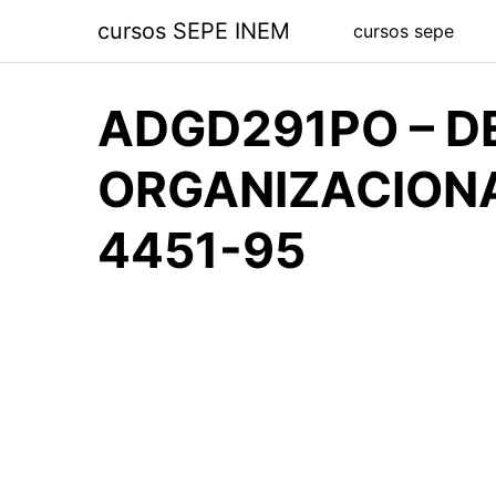
Saltar
cursos SEPE INEM
cursos sepe
al
contenido
ADGD291PO – D
ORGANIZACIONA
4451-95