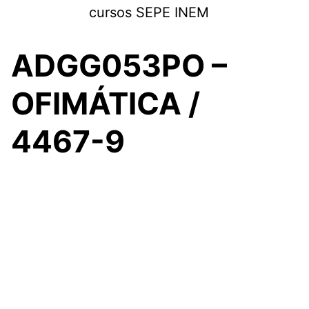
Saltar
cursos SEPE INEM
al
contenido
ADGG053PO –
OFIMÁTICA /
4467-9