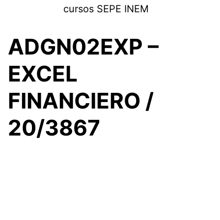
Saltar
cursos SEPE INEM
al
contenido
ADGN02EXP –
EXCEL
FINANCIERO /
20/3867