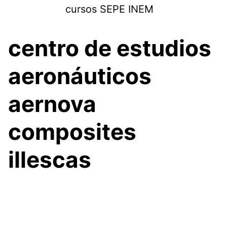
Saltar
cursos SEPE INEM
al
contenido
centro de estudios
aeronáuticos
aernova
composites
illescas