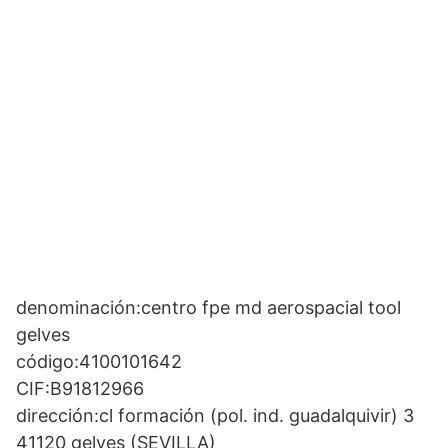
denominación:centro fpe md aerospacial tool
gelves
código:4100101642
CIF:B91812966
dirección:cl formación (pol. ind. guadalquivir) 3
41120 gelves (SEVILLA)