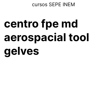
Saltar
cursos SEPE INEM
al
contenido
centro fpe md
aerospacial tool
gelves