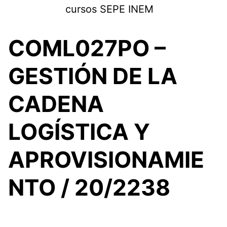
Saltar
cursos SEPE INEM
al
contenido
COML027PO –
GESTIÓN DE LA
CADENA
LOGÍSTICA Y
APROVISIONAMIE
NTO / 20/2238