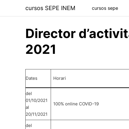
Saltar
cursos SEPE INEM
cursos sepe
al
contenido
Director d’activi
2021
Dates
Horari
del
01/10/2021
100% online COVID-19
al
20/11/2021
del