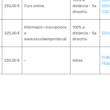
250,00 €
Curs online
distància – 5a.
EDUC
directriu
CUL
Informació i inscripcions
100% a
325,00 €
a
distància – 5a.
ESC
www.escolaemporda.cat
directriu
FUND
250,00 €
–
Altres
l’Esp