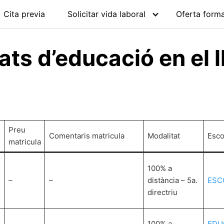
Cita previa
Solicitar vida laboral
Oferta forma
tats d’educació en el 
Preu
Comentaris matricula
Modalitat
Esco
matricula
100% a
–
–
distància – 5a.
ESC
directriu
100% a
EDU