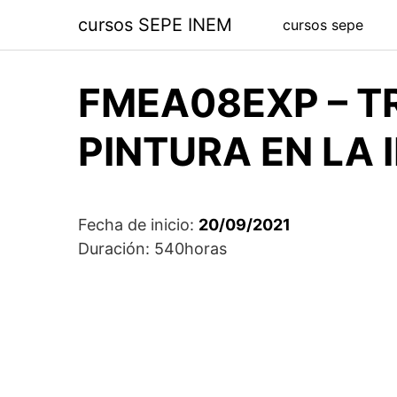
Saltar
cursos SEPE INEM
cursos sepe
al
contenido
FMEA08EXP – T
PINTURA EN LA 
Fecha de inicio:
20/09/2021
Duración: 540horas