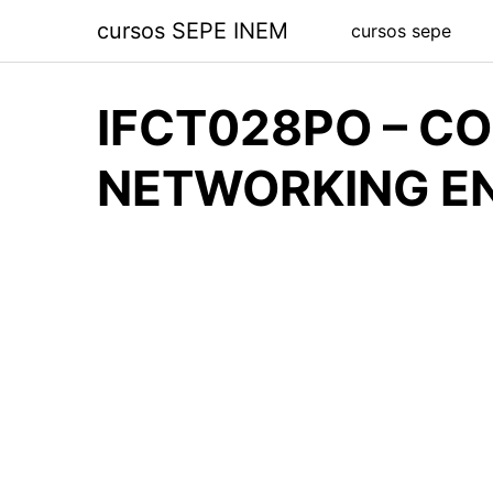
Saltar
cursos SEPE INEM
cursos sepe
al
contenido
IFCT028PO – CO
NETWORKING EN