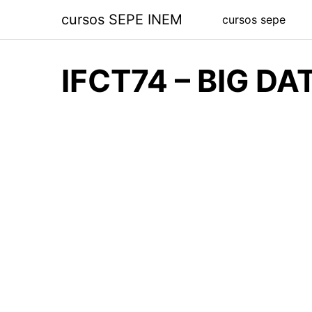
Saltar
cursos SEPE INEM
cursos sepe
al
contenido
IFCT74 – BIG DA