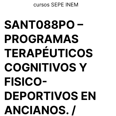
Saltar
cursos SEPE INEM
al
contenido
SANT088PO –
PROGRAMAS
TERAPÉUTICOS
COGNITIVOS Y
FISICO-
DEPORTIVOS EN
ANCIANOS. /